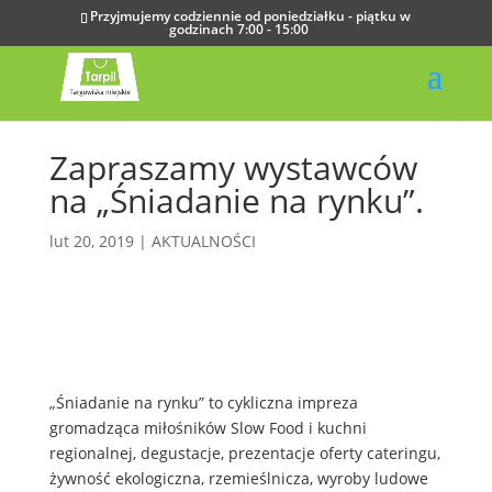
Przyjmujemy codziennie od poniedziałku - piątku w
godzinach 7:00 - 15:00
Zapraszamy wystawców
na „Śniadanie na rynku”.
lut 20, 2019
|
AKTUALNOŚCI
„Śniadanie na rynku” to cykliczna impreza
gromadząca miłośników Slow Food i kuchni
regionalnej, degustacje, prezentacje oferty cateringu,
żywność ekologiczna, rzemieślnicza, wyroby ludowe