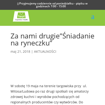
Przyjmujemy codziennie od poniedziałku - piątku w
godzinach 7:00 - 15:00
Za nami drugie”Śniadanie
na ryneczku”
maj 21, 2018
|
AKTUALNOŚCI
W sobotę 19 maja na terenie targowiska przy ul.
Witosa/Ludowa po raz drugi spotkali się amatorzy
zdrowej kuchni i wyrobów pochodzących od
regionalnych producentów czy wytwórców. Do