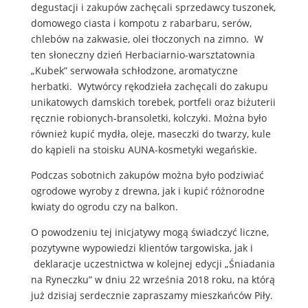
degustacji i zakupów zachęcali sprzedawcy tuszonek,
domowego ciasta i kompotu z rabarbaru, serów,
chlebów na zakwasie, olei tłoczonych na zimno. W
ten słoneczny dzień Herbaciarnio-warsztatownia
„Kubek” serwowała schłodzone, aromatyczne
herbatki. Wytwórcy rękodzieła zachęcali do zakupu
unikatowych damskich torebek, portfeli oraz biżuterii
ręcznie robionych-bransoletki, kolczyki. Można było
również kupić mydła, oleje, maseczki do twarzy, kule
do kąpieli na stoisku AUNA-kosmetyki wegańskie.
Podczas sobotnich zakupów można było podziwiać
ogrodowe wyroby z drewna, jak i kupić różnorodne
kwiaty do ogrodu czy na balkon.
O powodzeniu tej inicjatywy mogą świadczyć liczne,
pozytywne wypowiedzi klientów targowiska, jak i
deklaracje uczestnictwa w kolejnej edycji „Śniadania
na Ryneczku” w dniu 22 września 2018 roku, na którą
już dzisiaj serdecznie zapraszamy mieszkańców Piły.