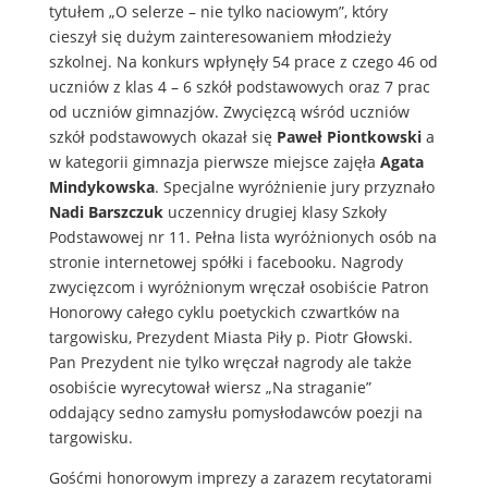
tytułem „O selerze – nie tylko naciowym”, który
cieszył się dużym zainteresowaniem młodzieży
szkolnej. Na konkurs wpłynęły 54 prace z czego 46 od
uczniów z klas 4 – 6 szkół podstawowych oraz 7 prac
od uczniów gimnazjów. Zwycięzcą wśród uczniów
szkół podstawowych okazał się
Paweł Piontkowski
a
w kategorii gimnazja pierwsze miejsce zajęła
Agata
Mindykowska
. Specjalne wyróżnienie jury przyznało
Nadi Barszczuk
uczennicy drugiej klasy Szkoły
Podstawowej nr 11. Pełna lista wyróżnionych osób na
stronie internetowej spółki i facebooku. Nagrody
zwycięzcom i wyróżnionym wręczał osobiście Patron
Honorowy całego cyklu poetyckich czwartków na
targowisku, Prezydent Miasta Piły p. Piotr Głowski.
Pan Prezydent nie tylko wręczał nagrody ale także
osobiście wyrecytował wiersz „Na straganie”
oddający sedno zamysłu pomysłodawców poezji na
targowisku.
Gośćmi honorowym imprezy a zarazem recytatorami