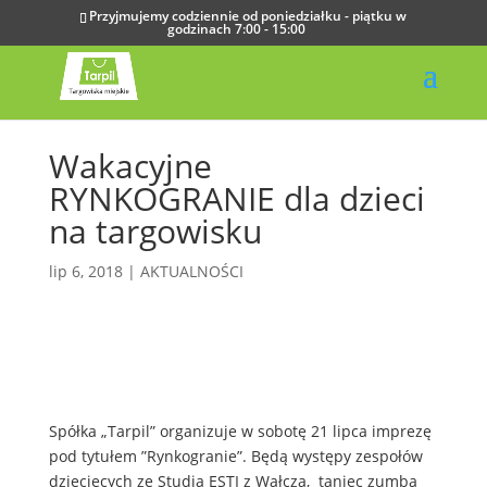
Przyjmujemy codziennie od poniedziałku - piątku w
godzinach 7:00 - 15:00
Wakacyjne
RYNKOGRANIE dla dzieci
na targowisku
lip 6, 2018
|
AKTUALNOŚCI
Spółka „Tarpil” organizuje w sobotę 21 lipca imprezę
pod tytułem ”Rynkogranie”. Będą występy zespołów
dziecięcych ze Studia ESTI z Wałcza, taniec zumba