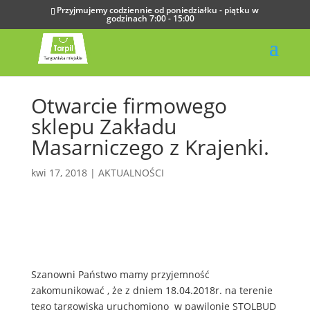
Przyjmujemy codziennie od poniedziałku - piątku w
godzinach 7:00 - 15:00
Otwarcie firmowego
sklepu Zakładu
Masarniczego z Krajenki.
kwi 17, 2018
|
AKTUALNOŚCI
Szanowni Państwo mamy przyjemność
zakomunikować , że z dniem 18.04.2018r. na terenie
tego targowiska uruchomiono w pawilonie STOLBUD