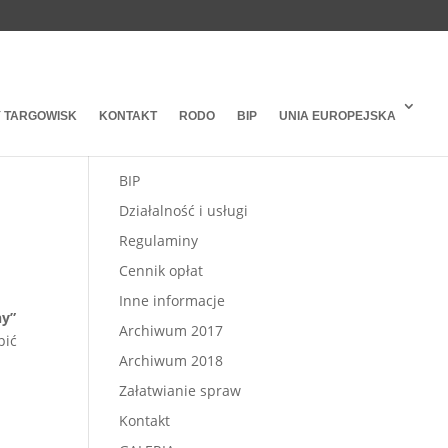
 TARGOWISK
KONTAKT
RODO
BIP
UNIA EUROPEJSKA
BIP
Działalność i usługi
Regulaminy
Cennik opłat
Inne informacje
ny”
Archiwum 2017
pić
Archiwum 2018
a
Załatwianie spraw
Kontakt