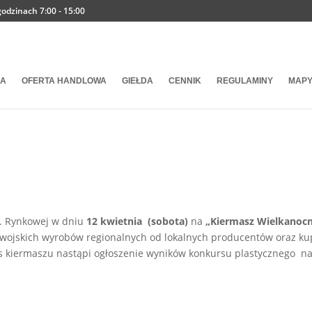
odzinach 7:00 - 15:00
IA
OFERTA HANDLOWA
GIEŁDA
CENNIK
REGULAMINY
MAPY
l. Rynkowej w dniu
12 kwietnia
(sobota)
na
„Kiermasz Wielkanoc
ojskich wyrobów regionalnych od lokalnych producentów oraz ku
s kiermaszu nastąpi ogłoszenie wyników konkursu plastycznego n