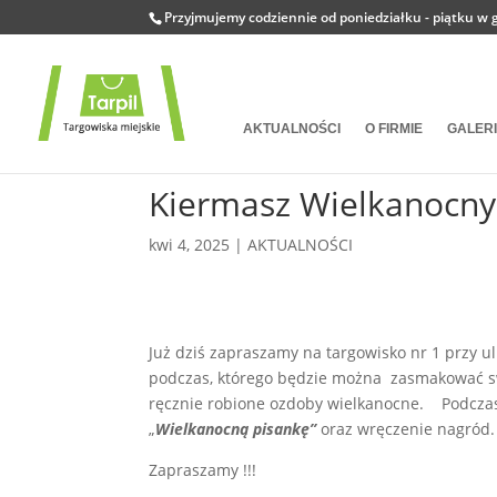
Przyjmujemy codziennie od poniedziałku - piątku w g
AKTUALNOŚCI
O FIRMIE
GALER
Kiermasz Wielkanocny
kwi 4, 2025
|
AKTUALNOŚCI
Już dziś zapraszamy na targowisko nr 1 przy u
podczas, którego będzie można zasmakować sw
ręcznie robione ozdoby wielkanocne. Podcza
„
Wielkanocną pisankę”
oraz wręczenie nagród.
Zapraszamy !!!