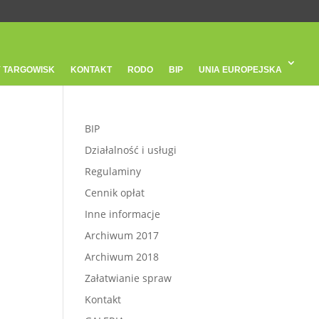
 TARGOWISK
KONTAKT
RODO
BIP
UNIA EUROPEJSKA
BIP
Działalność i usługi
Regulaminy
Cennik opłat
Inne informacje
Archiwum 2017
Archiwum 2018
Załatwianie spraw
Kontakt