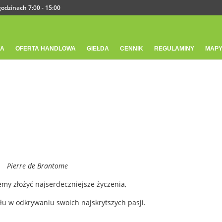
odzinach 7:00 - 15:00
IA
OFERTA HANDLOWA
GIEŁDA
CENNIK
REGULAMINY
MAPY
Pierre de Brantome
emy złożyć najserdeczniejsze życzenia,
u w odkrywaniu swoich najskrytszych pasji.