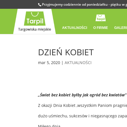
Przyjmujemy codziennie od poniedziałku - piątku w g
AKTUALNOŚCI
O FIRMIE
GALER
DZIEŃ KOBIET
mar 5, 2020
|
AKTUALNOŚCI
„Świat bez kobiet byłby jak ogród bez kwiatów”
Z okazji Dnia Kobiet ,wszystkim Paniom pragni
dużo uśmiechu, sukcesów i niegasnącego zapał
Miłego dnia