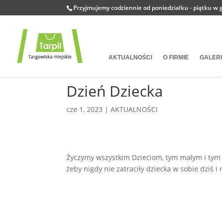
Przyjmujemy codziennie od poniedziałku - piątku w g
AKTUALNOŚCI
O FIRMIE
GALER
Dzień Dziecka
cze 1, 2023
|
AKTUALNOŚCI
Życzymy wszystkim Dzieciom, tym małym i ty
żeby nigdy nie zatraciły dziecka w sobie dziś i