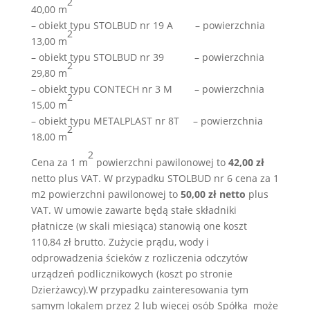
2
40,00 m
– obiekt typu STOLBUD nr 19 A – powierzchnia
2
13,00 m
– obiekt typu STOLBUD nr 39 – powierzchnia
2
29,80 m
– obiekt typu CONTECH nr 3 M – powierzchnia
2
15,00 m
– obiekt typu METALPLAST nr 8T – powierzchnia
2
18,00 m
2
Cena za 1 m
powierzchni pawilonowej to
42,00 zł
netto plus VAT. W przypadku STOLBUD nr 6 cena za 1
m2 powierzchni pawilonowej to
50,00 zł netto
plus
VAT. W umowie zawarte będą stałe składniki
płatnicze (w skali miesiąca) stanowią one koszt
110,84 zł brutto. Zużycie prądu, wody i
odprowadzenia ścieków z rozliczenia odczytów
urządzeń podlicznikowych (koszt po stronie
Dzierżawcy).W przypadku zainteresowania tym
samym lokalem przez 2 lub więcej osób Spółka może