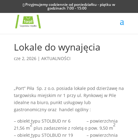
Przyjmujemy codziennie od poniedziałku - piątku w
godzinach 7:00 - 15:00
Lokale do wynajęcia
cze 2, 2026
|
AKTUALNOŚCI
„Port” Piła Sp. z o.o. posiada lokale pod dzierżawę na
targowisku miejskim nr 1 przy ul. Rynkowej w Pile
idealne na biuro, punkt usługowy lub
gastronomiczny oraz handel ogólny :
– obiekt typu STOLBUD nr 6 – powierzchnia
2
2
21,56 m
plus zadaszenie z roletą o pow. 9,50 m
– obiekt typu STOLBUD nr 19 – powierzchnia